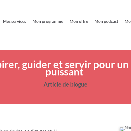
Mes services
Mon programme
Mon offre
Mon podcast
Mo
pirer, guider et servir pour u
puissant
Article de blogue