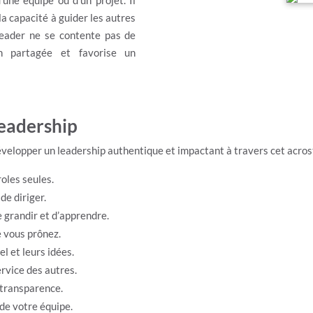
une équipe ou d’un projet. Il
la capacité à guider les autres
leader ne se contente pas de
on partagée et favorise un
leadership
lopper un leadership authentique et impactant à travers cet acrost
roles seules.
de diriger.
 grandir et d’apprendre.
e vous prônez.
el et leurs idées.
ervice des autres.
 transparence.
de votre équipe.