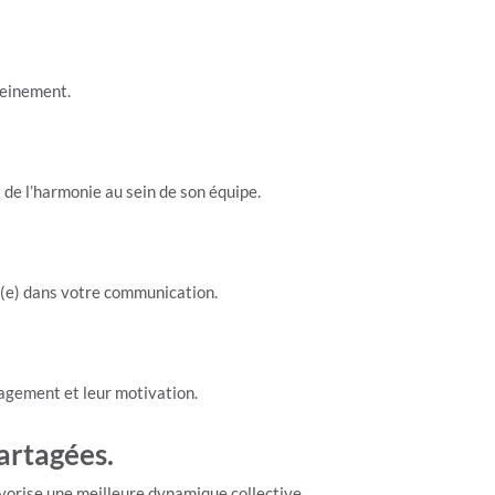
pleinement.
t de l’harmonie au sein de son équipe.
t(e) dans votre communication.
gagement et leur motivation.
partagées.
 favorise une meilleure dynamique collective.