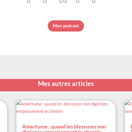






Mon podcast
Mes autres articles
Amertume : quand les blessures non
digérées empoisonnent le chemin