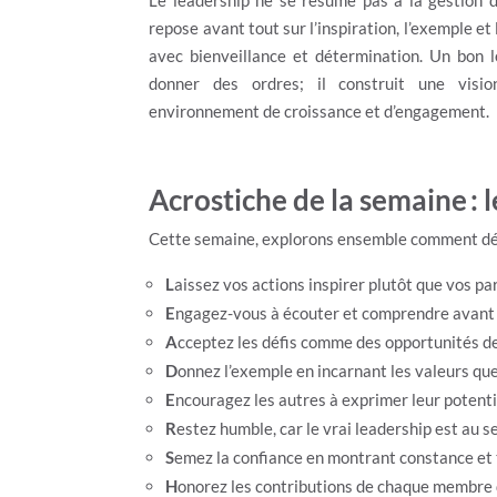
Le leadership ne se résume pas à la gestion d’
repose avant tout sur l’inspiration, l’exemple et 
avec bienveillance et détermination. Un bon 
donner des ordres; il construit une visi
environnement de croissance et d’engagement.
Acrostiche de la semaine : 
Cette semaine, explorons ensemble comment déve
L
aissez vos actions inspirer plutôt que vos pa
E
ngagez-vous à écouter et comprendre avant 
A
cceptez les défis comme des opportunités de
D
onnez l’exemple en incarnant les valeurs qu
E
ncouragez les autres à exprimer leur potenti
R
estez humble, car le vrai leadership est au s
S
emez la confiance en montrant constance et
H
onorez les contributions de chaque membre 