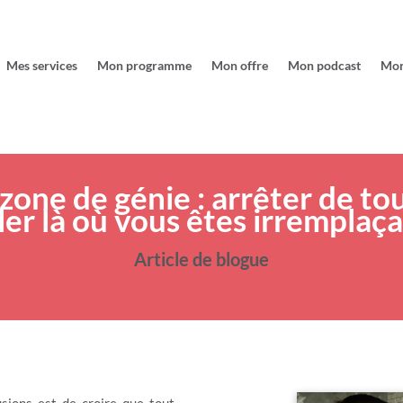
Mes services
Mon programme
Mon offre
Mon podcast
Mon
zone de génie : arrêter de tou
ller là où vous êtes irremplaç
Article de blogue