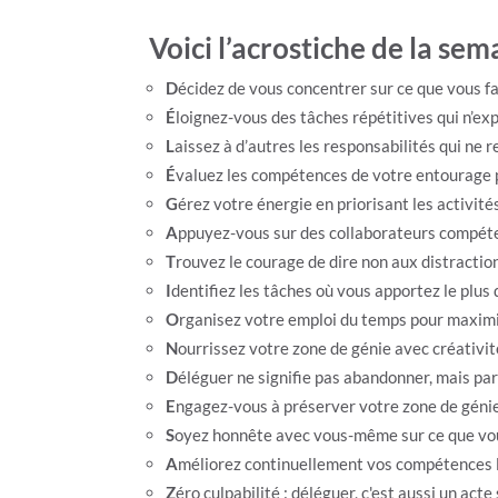
Voici l’acrostiche de la 
D
écidez de vous concentrer sur ce que vous f
É
loignez-vous des tâches répétitives qui n’ex
L
aissez à d’autres les responsabilités qui ne 
É
valuez les compétences de votre entourage 
G
érez votre énergie en priorisant les activit
A
ppuyez-vous sur des collaborateurs compéte
T
rouvez le courage de dire non aux distractio
I
dentifiez les tâches où vous apportez le plus
O
rganisez votre emploi du temps pour maxim
N
ourrissez votre zone de génie avec créativit
D
éléguer ne signifie pas abandonner, mais par
E
ngagez-vous à préserver votre zone de géni
S
oyez honnête avec vous-même sur ce que vou
A
méliorez continuellement vos compétences là
Z
éro culpabilité : déléguer, c'est aussi un act