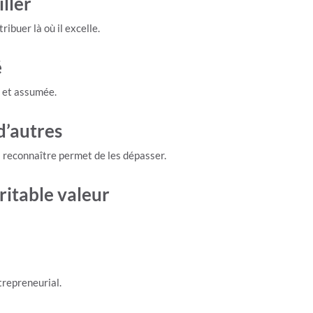
ller
ibuer là où il excelle.
é
e et assumée.
d’autres
Les reconnaître permet de les dépasser.
ritable valeur
ntrepreneurial.