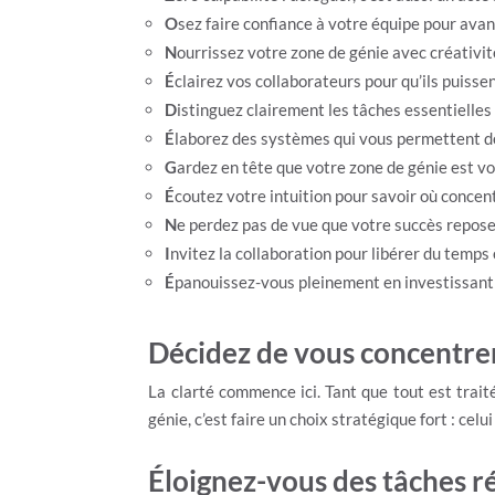
O
sez faire confiance à votre équipe pour av
N
ourrissez votre zone de génie avec créativit
É
clairez vos collaborateurs pour qu’ils puiss
D
istinguez clairement les tâches essentielles 
É
laborez des systèmes qui vous permettent de 
G
ardez en tête que votre zone de génie est vo
É
coutez votre intuition pour savoir où concen
N
e perdez pas de vue que votre succès repose 
I
nvitez la collaboration pour libérer du temps 
É
panouissez-vous pleinement en investissant 
Décidez de vous concentrer
La clarté commence ici. Tant que tout est trai
génie, c’est faire un choix stratégique fort : cel
Éloignez-vous des tâches ré