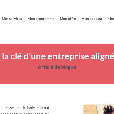
Mes services
Mon programme
Mon offre
Mon podcast
Mon
la clé d’une entreprise aligné
Article de blogue
le de se sentir isolé, surtout