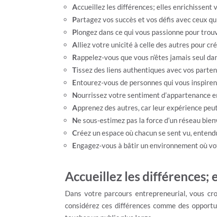
A
ccueillez les différences; elles enrichissent 
P
artagez vos succès et vos défis avec ceux qu
P
longez dans ce qui vous passionne pour trouv
A
lliez votre unicité à celle des autres pour 
R
appelez-vous que vous n’êtes jamais seul da
T
issez des liens authentiques avec vos parten
E
ntourez-vous de personnes qui vous inspiren
N
ourrissez votre sentiment d’appartenance en
A
pprenez des autres, car leur expérience peu
N
e sous-estimez pas la force d’un réseau bien
C
réez un espace où chacun se sent vu, entendu
E
ngagez-vous à bâtir un environnement où vot
Accueillez les différences; 
Dans votre parcours entrepreneurial, vous cro
considérez ces différences comme des opportuni